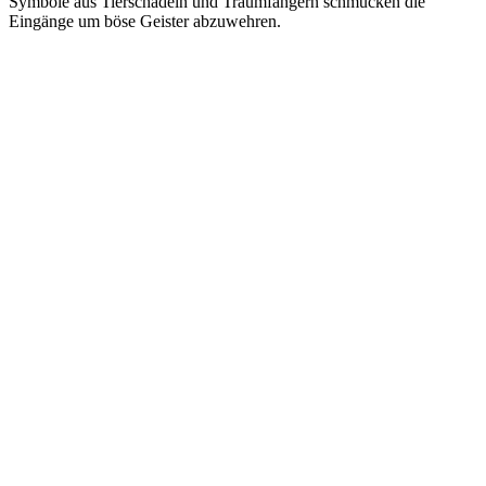
Symbole aus Tierschädeln und Traumfängern schmücken die
Eingänge um böse Geister abzuwehren.