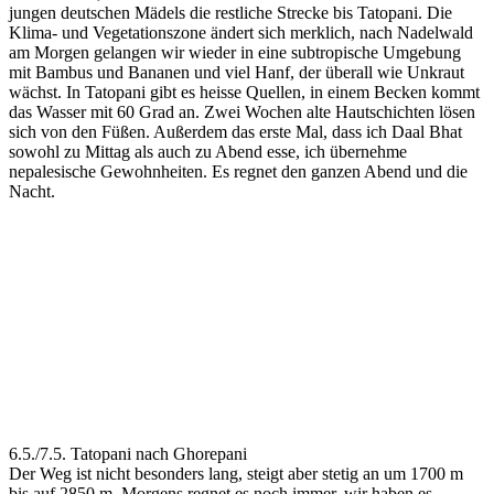
jungen deutschen Mädels die restliche Strecke bis Tatopani. Die
Klima- und Vegetationszone ändert sich merklich, nach Nadelwald
am Morgen gelangen wir wieder in eine subtropische Umgebung
mit Bambus und Bananen und viel Hanf, der überall wie Unkraut
wächst. In Tatopani gibt es heisse Quellen, in einem Becken kommt
das Wasser mit 60 Grad an. Zwei Wochen alte Hautschichten lösen
sich von den Füßen. Außerdem das erste Mal, dass ich Daal Bhat
sowohl zu Mittag als auch zu Abend esse, ich übernehme
nepalesische Gewohnheiten. Es regnet den ganzen Abend und die
Nacht.
6.5./7.5. Tatopani nach Ghorepani
Der Weg ist nicht besonders lang, steigt aber stetig an um 1700 m
bis auf 2850 m. Morgens regnet es noch immer, wir haben es