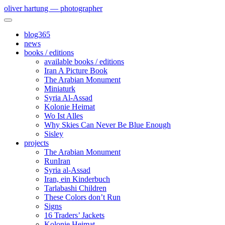
oliver hartung — photographer
blog365
news
books / editions
available books / editions
Iran A Picture Book
The Arabian Monument
Miniaturk
Syria Al-Assad
Kolonie Heimat
Wo Ist Alles
Why Skies Can Never Be Blue Enough
Sisley
projects
The Arabian Monument
RunIran
Syria al-Assad
Iran, ein Kinderbuch
Tarlabashi Children
These Colors don’t Run
Signs
16 Traders’ Jackets
Kolonie Heimat